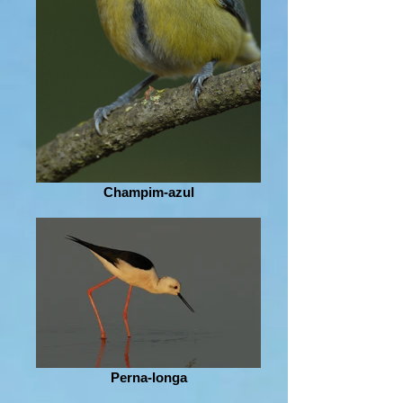
Champim-azul
Perna-longa