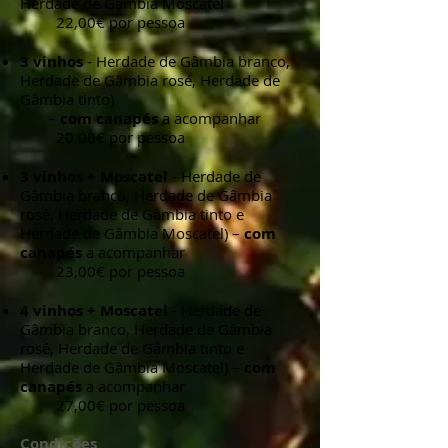
Herdade de Gâmbia Moscatel
22,00€ por pessoa
3 vinhos
- Herdade de Gâmbia branco,
Herdade de Gâmbia rosé, Herdade de
Gâmbia tinto)
–
com canapés
a acompanhar
20,00€ por pessoa
3 vinhos + Moscatel
- Herdade de
Gâmbia branco, Herdade de Gâmbia
rosé, Herdade de Gâmbia tinto e
Herdade de Gâmbia Moscatel) –
com
canapés
a acompanhar
23,00€ por pessoa
4 vinhos + Moscatel
- Herdade de
Gâmbia branco, Herdade de Gâmbia
rosé, Herdade de Gâmbia tinto e
Herdade de Gâmbia Moscatel) –
com
canapés
a acompanhar
27,00€ por pessoa
Condições​