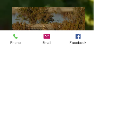
Phone
Email
Facebook
Coruja do nabal
Asio Flammeus
Garça branca pequena
Egretta garzetta