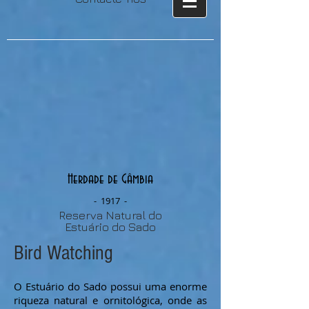
Herdade de Gâmbia
- 1917 -
Reserva Natural do
Estuário do Sado
Bird Watching
O Estuário do Sado possui uma enorme
riqueza natural e ornitológica, onde as