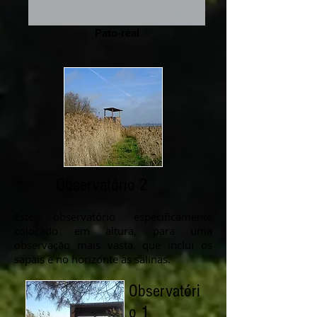
Pato-real
Observatório 2
Este observatório especificamente
colocado em altura, para uma
observação mais vasta, que inclui os
sapais e no horizonte as salinas.
Observatóri
o 1