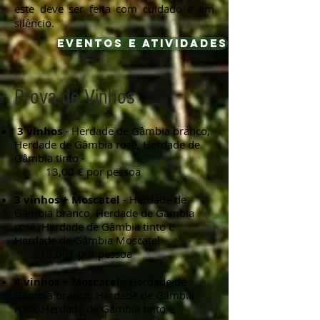
este deve ser feita com cuidado e em
silêncio.
Eventos e Atividades
Prova de Vinhos
3 vinhos
- Herdade de Gâmbia branco,
Herdade de Gâmbia rosé, Herdade de
Gâmbia tinto -
13,00 €
por pessoa
3 vinhos + Moscatel
- Herdade de
Gâmbia branco, Herdade de Gâmbia
rosé, Herdade de Gâmbia tinto e
Herdade de Gâmbia Moscatel
18,00€ por pessoa
4 vinhos + Moscatel
- Herdade de
Gâmbia branco, Herdade de Gâmbia
rosé, Herdade de Gâmbia tinto e