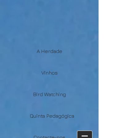
A Herdade
Vinhos
Bird Watching
Quinta Pedagógica
Contacte-nos