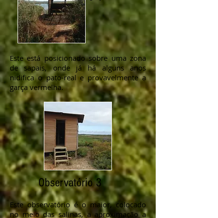
Este está posicionado sobre uma zona
de sapais, onde já há alguns anos
nidifica o pato-real e provavelmente a
garça vermelha.
Observatório 3
Este observatório é o maior, colocado
no meio das salinas, a aproximação a