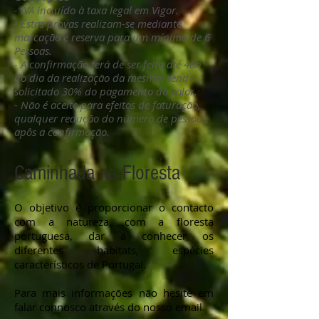
- IVA incluído à taxa legal em Vigor.
- Estas provas realizam-se mediante
marcação e reserva para um mínimo de 6
Pessoas.
- A confirmação terá de ser feita até 48h
do dia da realização da mesma, sendo
solicitado 30% do pagamento do valor.
- Não é aceite para efeitos de faturação,
qualquer redução do número de pessoas,
apôs a confirmação.
Caminhada na Floresta
O objetivo é proporcionar o contacto
com a natureza, com a floresta
portuguesa, dar a conhecer os
diferentes habitats, espécies
característicos de Portugal.
Para mais informações não hesite em
falar connosco através do nosso email.